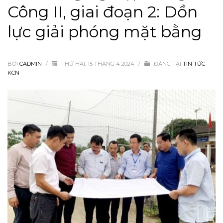
Công II, giai đoạn 2: Dồn
lực giải phóng mặt bằng
BỞI
CADMIN
/
THỨ HAI, 15 THÁNG 4 2024
/
ĐĂNG TẠI
TIN TỨC
KCN