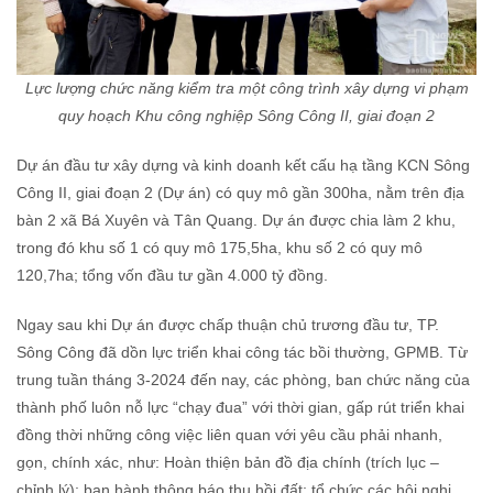
Lực lượng chức năng kiểm tra một công trình xây dựng vi phạm
quy hoạch Khu công nghiệp Sông Công II, giai đoạn 2
Dự án đầu tư xây dựng và kinh doanh kết cấu hạ tầng KCN Sông
Công II, giai đoạn 2 (Dự án) có quy mô gần 300ha, nằm trên địa
bàn 2 xã Bá Xuyên và Tân Quang. Dự án được chia làm 2 khu,
trong đó khu số 1 có quy mô 175,5ha, khu số 2 có quy mô
120,7ha; tổng vốn đầu tư gần 4.000 tỷ đồng.
Ngay sau khi Dự án được chấp thuận chủ trương đầu tư, TP.
Sông Công đã dồn lực triển khai công tác bồi thường, GPMB. Từ
trung tuần tháng 3-2024 đến nay, các phòng, ban chức năng của
thành phố luôn nỗ lực “chạy đua” với thời gian, gấp rút triển khai
đồng thời những công việc liên quan với yêu cầu phải nhanh,
gọn, chính xác, như: Hoàn thiện bản đồ địa chính (trích lục –
chỉnh lý); ban hành thông báo thu hồi đất; tổ chức các hội nghị