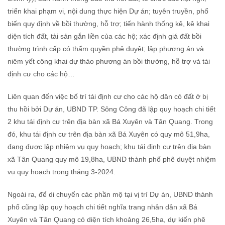
triển khai phạm vi, nội dung thực hiện Dự án; tuyên truyền, phổ
biến quy định về bồi thường, hỗ trợ; tiến hành thống kê, kê khai
diện tích đất, tài sản gắn liền của các hộ; xác định giá đất bồi
thường trình cấp có thẩm quyền phê duyệt; lập phương án và
niêm yết công khai dự thảo phương án bồi thường, hỗ trợ và tái
định cư cho các hộ…
Liên quan đến việc bố trí tái định cư cho các hộ dân có đất ở bị
thu hồi bởi Dự án, UBND TP. Sông Công đã lập quy hoạch chi tiết
2 khu tái định cư trên địa bàn xã Bá Xuyên và Tân Quang. Trong
đó, khu tái định cư trên địa bàn xã Bá Xuyên có quy mô 51,9ha,
đang được lập nhiệm vụ quy hoạch; khu tái định cư trên địa bàn
xã Tân Quang quy mô 19,8ha, UBND thành phố phê duyệt nhiệm
vụ quy hoạch trong tháng 3-2024.
Ngoài ra, để di chuyển các phần mộ tại vị trí Dự án, UBND thành
phố cũng lập quy hoạch chi tiết nghĩa trang nhân dân xã Bá
Xuyên và Tân Quang có diện tích khoảng 26,5ha, dự kiến phê